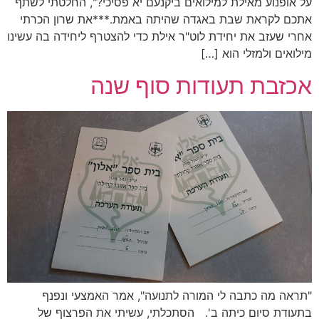
על אופנוע מאילת למילואים ביקנעם יא פסיכי?", החלטתי לשתף
אתכם לקראת שבת באגדה שהיתה באמת.***את שרון הכרתי
אחרי שעזב את יחידת לוט"ר אילת כדי להצטרף ליחידה בה עשינו
מילואים ולמזלי הוא […]
אכזבת תעודות סוף שנה
"תראה מה כתבה לי המורה לתנועה", אמר האמצעי ונפנף
בתעודת סיום כיתה ב'. הסתכלתי, עשיתי את הפרצוף של