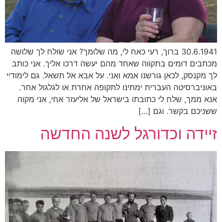
30.6.1941 ברוך, רעי כאח לי, מה שלומך? אני שולח לך שלושה
מכתבים דומים בתקווה שאחד מהם יעשה דרכו אליך. אני כותב
לך מקנסק, לכאן גורשנו אמא ואני. על אבא אל תשאל. גם לימודיי
באוניברסיטה העברית ימתינו לתקופה אחרת או לגלגול אחר.
אנא ממך, שלח לי כתובתו בישראל של אליעזר אחי, אני מקוה
ששניכם בקשר. וגם […]
זיידה וכדורגל לשנה החדשה